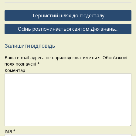
Навігація
Тернистий шлях до п’єдесталу
записів
Осінь розпочинається святом Дня знань…
Залишити відповідь
Ваша e-mail адреса не оприлюднюватиметься.
Обов’язкові
поля позначені
*
Коментар
Ім’я
*