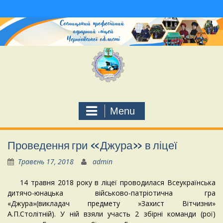
Skip
to
content
Menu
Проведення гри «Джура» в ліцеї
Травень 17, 2018
admin
14 травня 2018 року в ліцеї проводилася Всеукраїнська
дитячо-юнацька військово-патріотична гра
«Джура»(викладач предмету »Захист Вітчизни»
А.П.Столітній). У ній взяли участь 2 збірні команди (рої)