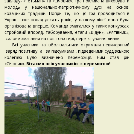
закладу- «Гетьман» та «Січовик». Гра покликана виховувати
молодь у національно-патріотичному дусі на основі
козацьких традицій. Попри те, що ця гра проводиться в
Україні вже понад десять років, у нашому ліцеї вона була
організована вперше. Команди змагалися у таких конкурсах:
стройовий впоряд, таборування, етапи «Відун», «Рятівник»,
силове змагання на поштовх гирі, перетягування линви.
Всі учасники та вболівальники отримали невичерпний
заряд позитиву, а і за підсумками , підведеними суддівською
колегією було визначено переможця. Ним став рій
«Січовик».
Вітаємо всіх учасників з перемогою!