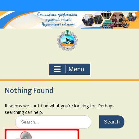
Skip
to
content
Menu
Nothing Found
It seems we can’t find what you’re looking for. Perhaps
searching can help.
Search
for: