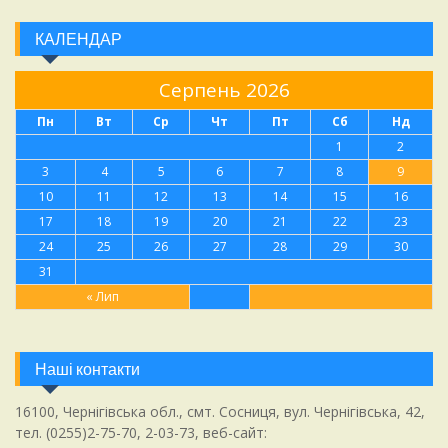
КАЛЕНДАР
Серпень 2026
Пн
Вт
Ср
Чт
Пт
Сб
Нд
1
2
3
4
5
6
7
8
9
10
11
12
13
14
15
16
17
18
19
20
21
22
23
24
25
26
27
28
29
30
31
« Лип
Наші контакти
16100, Чернігівська обл., смт. Сосниця, вул. Чернігівська, 42,
тел. (0255)2-75-70, 2-03-73, веб-сайт: