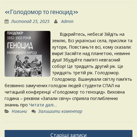
«Голодомор то геноцид»
Листопад 25, 2025
Admin
Відкрийтесь, небеса! Зійдіть на
землю, Всі українські села, присілки та
хутори, Повстаньте всі, кому сказали:
вмри! Засяйте над планетою, невинні
душі! Збудуйте пам’яті невгасний
собор! Це тридцять другий рік. Це
тридцять третій рік. Голодомор.
Голодомор. Вшанували світлу пам’ять
безвинно замучених голодом людей студенти СПАЛ на
читацькій конференції «Голодомор то геноцид». Виховна
година – реквієм «Запали свічу» сприяла поглибленню
знаннь про
Читати далі…
Новини
Залишити коментар
Навігація
Старіші записи