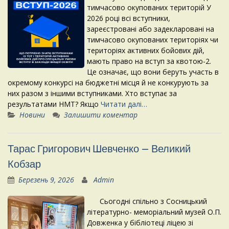
тимчасово окупованих територій У
2026 році всі вступники,
зареєстровані або задекларовані на
тимчасово окупованих територіях чи
територіях активних бойових дій,
мають право на вступ за квотою-2.
Це означає, що вони беруть участь в
окремому конкурсі на бюджетні місця й не конкурують за
них разом з іншими вступниками. Хто вступає за
результатами НМТ? Якщо
Читати далі…
Новини
Залишити коментар
Тарас Григорович Шевченко – Великий
Кобзар
Березень 9, 2026
Admin
Сьогодні спільно з Сосницький
літературно- меморіальний музей О.П.
Довженка у бібліотеці ліцею зі