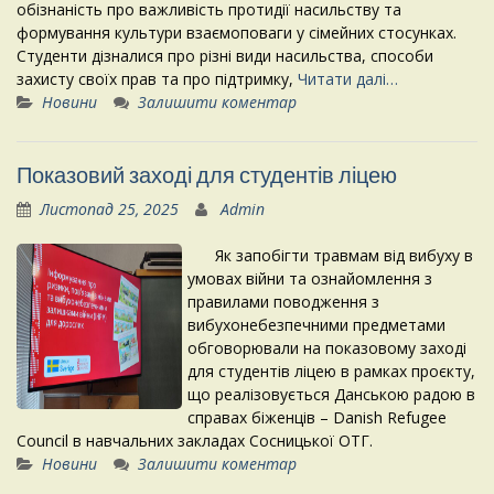
обізнаність про важливість протидії насильству та
формування культури взаємоповаги у сімейних стосунках.
Студенти дізналися про різні види насильства, способи
захисту своїх прав та про підтримку,
Читати далі…
Новини
Залишити коментар
Показовий заході для студентів ліцею
Листопад 25, 2025
Admin
Як запобігти травмам від вибуху в
умовах війни та ознайомлення з
правилами поводження з
вибухонебезпечними предметами
обговорювали на показовому заході
для студентів ліцею в рамках проєкту,
що реалізовується Данською радою в
справах біженців – Danish Refugee
Council в навчальних закладах Сосницької ОТГ.
Новини
Залишити коментар