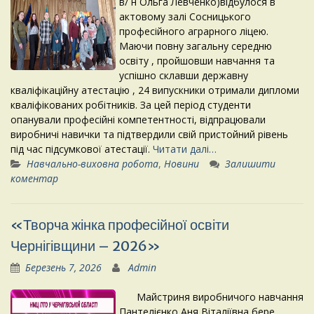
в/ н Ольга Левченко)відбулося в
актовому залі Сосницького
професійного аграрного ліцею.
Маючи повну загальну середню
освіту , пройшовши навчання та
успішно склавши державну
кваліфікаційну атестацію , 24 випускники отримали дипломи
кваліфікованих робітників. За цей період студенти
опанували професійні компетентності, відпрацювали
виробничі навички та підтвердили свій пристойний рівень
під час підсумкової атестації.
Читати далі…
Навчально-виховна робота
,
Новини
Залишити
коментар
«Творча жінка професійної освіти
Чернігівщини – 2026»
Березень 7, 2026
Admin
Майстриня виробничого навчання
Пантелієнко Аня Віталіївна бере