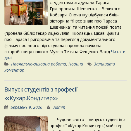
студентами згадували Тараса
Григоровича Шевченка – Великого
Кобзаря. Спочатку відбулися бліц-
вікторина “Я все знаю про Тараса
Шевченка” та читання поезій поета
(провела бібліотекар ліцею Лілія Ніколаєць). Цікаві факти
про Тараса Григоровича та перегляд документального
фільму про нього підготувала і провела наукова
співробітниця нашого Музею Тетяна Фещенко. Захід
Читати
далі…
Навчально-виховна робота
,
Новини
Залишити
коментар
Випуск студентів з професії
«Кухар.Кондитер»
Березень 9, 2026
Admin
Чудове свято – випуск студентів з
професії «Кухар.Кондитер»( майстер