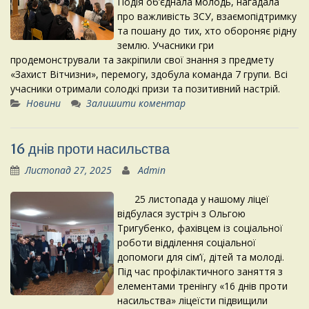
Подія об’єднала молодь, нагадала
про важливість ЗСУ, взаємопідтримку
та пошану до тих, хто обороняє рідну
землю. Учасники гри
продемонстрували та закріпили свої знання з предмету
«Захист Вітчизни», перемогу, здобула команда 7 групи. Всі
учасники отримали солодкі призи та позитивний настрій.
Новини
Залишити коментар
16 днів проти насильства
Листопад 27, 2025
Admin
25 листопада у нашому ліцеї
відбулася зустріч з Ольгою
Тригубенко, фахівцем із соціальної
роботи відділення соціальної
допомоги для сім’ї, дітей та молоді.
Під час профілактичного заняття з
елементами тренінгу «16 днів проти
насильства» ліцеїсти підвищили