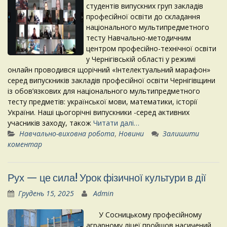
студентів випускних груп закладів
професійної освіти до складання
національного мультипредметного
тесту Навчально-методичним
центром професійно-технічної освіти
у Чернігівській області у режимі
онлайн проводився щорічний «Інтелектуальний марафон»
серед випускників закладів професійної освіти Чернігівщини
із обов’язкових для національного мультипредметного
тесту предметів: української мови, математики, історії
України. Наші цьогорічні випускники -серед активних
учасників заходу, також
Читати далі…
Навчально-виховна робота
,
Новини
Залишити
коментар
Рух — це сила! Урок фізичної культури в дії
Грудень 15, 2025
Admin
У Сосницькому професійному
аграрному ліцеї пройшов насичений